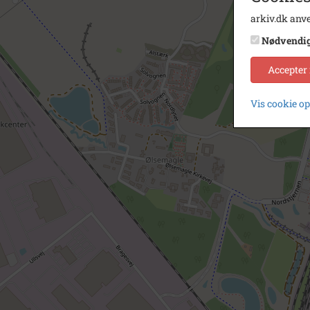
arkiv.dk anve
Nødvendi
Accepter
Vis cookie o