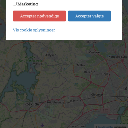
Marketing
Accepter nødvendige
Accepter valgte
Vis cookie oplysninger
©
OpenStreetMap
contributors.