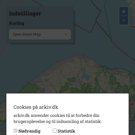
+
Indstillinger
−
Kortlag
Open Street Map
Cookies på arkiv.dk
arkiv.dk anvender cookies til at forbedre din
brugeroplevelse og til indsamling af statistik.
Nødvendig
Statistik