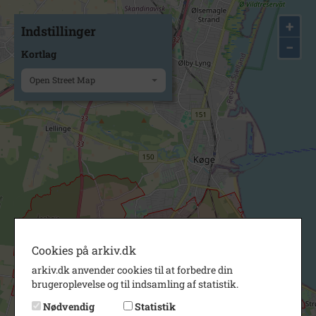
+
Indstillinger
−
Kortlag
Open Street Map
Cookies på arkiv.dk
arkiv.dk anvender cookies til at forbedre din
brugeroplevelse og til indsamling af statistik.
Nødvendig
Statistik