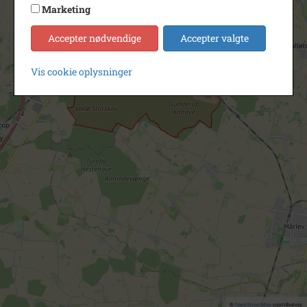
Marketing
Accepter nødvendige
Accepter valgte
Vis cookie oplysninger
©
OpenStreetMap
contributors.