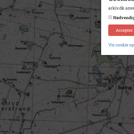
arkiv.dk anve
Nødvendi
Accepter
Vis cookie o