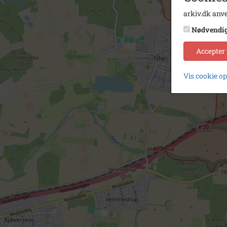
arkiv.dk anve
Nødvendi
Accepter
Vis cookie o