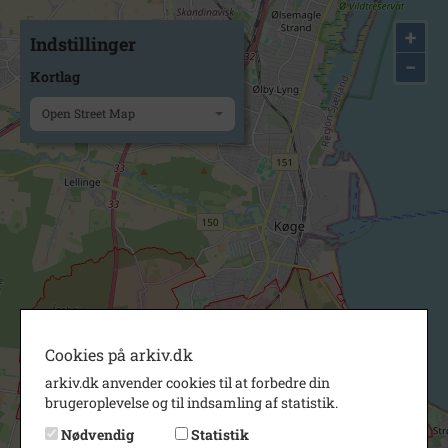
+
Indstillinger
−
Kortlag
Open Street Map
Cookies på arkiv.dk
arkiv.dk anvender cookies til at forbedre din
brugeroplevelse og til indsamling af statistik.
Nødvendig
Statistik