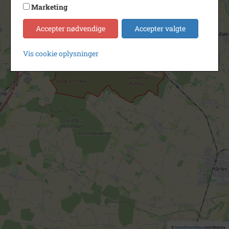
Marketing
Accepter nødvendige
Accepter valgte
Vis cookie oplysninger
©
OpenStreetMap
contributors.