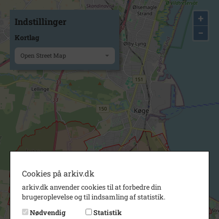
+
Indstillinger
−
Kortlag
Open Street Map
Cookies på arkiv.dk
arkiv.dk anvender cookies til at forbedre din
brugeroplevelse og til indsamling af statistik.
Nødvendig
Statistik