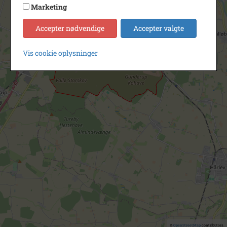
Marketing
Accepter nødvendige
Accepter valgte
Vis cookie oplysninger
©
OpenStreetMap
contributors.