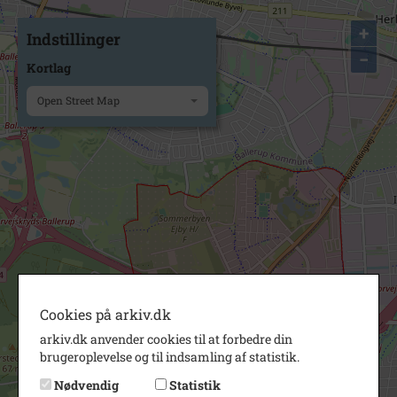
+
Indstillinger
−
Kortlag
Open Street Map
Cookies på arkiv.dk
arkiv.dk anvender cookies til at forbedre din
brugeroplevelse og til indsamling af statistik.
Nødvendig
Statistik