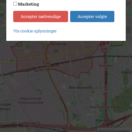
Marketing
Accepter nødvendige
Accepter valgte
Vis cookie oplysninger
©
OpenStreetMap
contributors.