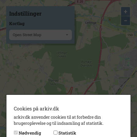
+
Indstillinger
−
Kortlag
Open Street Map
Cookies på arkiv.dk
arkiv.dk anvender cookies til at forbedre din
brugeroplevelse og til indsamling af statistik.
Nødvendig
Statistik