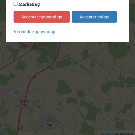
Marketing
Accepter nødvendige
Accepter valgte
Vis cookie oplysninger
©
OpenStreetMap
contributors.