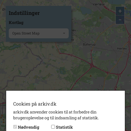
+
Indstillinger
−
Kortlag
Open Street Map
Cookies på arkiv.dk
arkiv.dk anvender cookies til at forbedre din
brugeroplevelse og til indsamling af statistik.
Nødvendig
Statistik