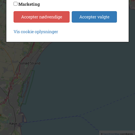
Marketing
Accepter nødvendige
Accepter valgte
Vis cookie oplysninger
©
OpenStreetMap
contributors.