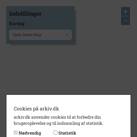
+
Indstillinger
−
Kortlag
Open Street Map
Cookies på arkiv.dk
arkiv.dk anvender cookies til at forbedre din
brugeroplevelse og til indsamling af statistik.
Nødvendig
Statistik