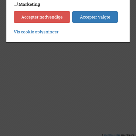
Marketing
Accepter nødvendige
Accepter valgte
Vis cookie oplysninger
©
OpenStreetMap
contributors.