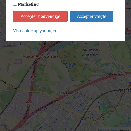
Marketing
Accepter nødvendige
Accepter valgte
Vis cookie oplysninger
©
OpenStreetMap
contributors.