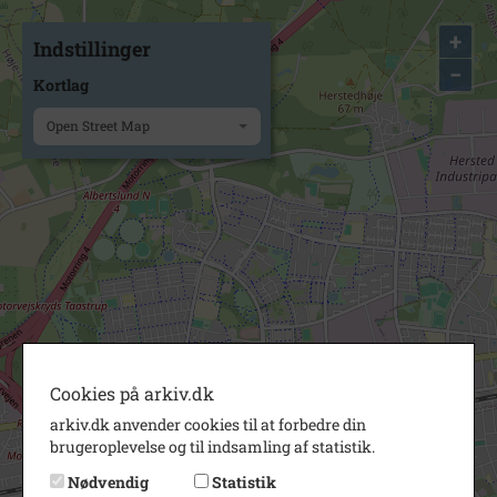
+
Indstillinger
−
Kortlag
Open Street Map
Cookies på arkiv.dk
arkiv.dk anvender cookies til at forbedre din
brugeroplevelse og til indsamling af statistik.
Nødvendig
Statistik