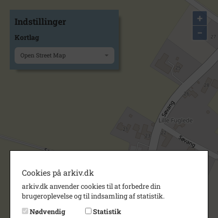
+
Indstillinger
−
Kortlag
Open Street Map
Cookies på arkiv.dk
arkiv.dk anvender cookies til at forbedre din
brugeroplevelse og til indsamling af statistik.
Nødvendig
Statistik