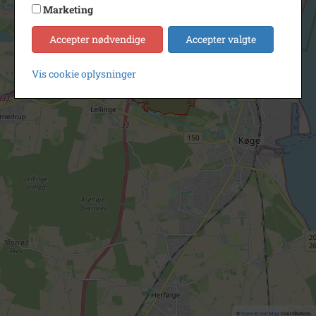
Marketing
Accepter nødvendige
Accepter valgte
Vis cookie oplysninger
©
OpenStreetMap
contributors.