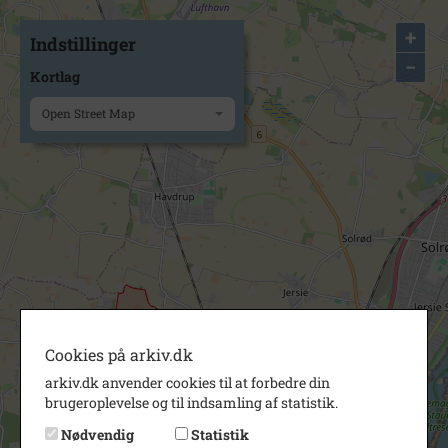
+
Indstillinger
−
Kortlag
Open Street Map
Cookies på arkiv.dk
arkiv.dk anvender cookies til at forbedre din
brugeroplevelse og til indsamling af statistik.
Nødvendig
Statistik