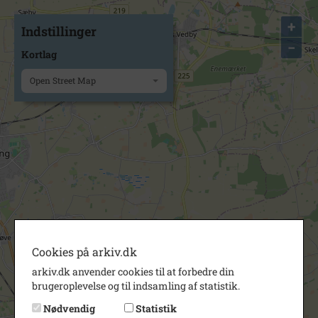
+
Indstillinger
−
Kortlag
Open Street Map
Cookies på arkiv.dk
arkiv.dk anvender cookies til at forbedre din
brugeroplevelse og til indsamling af statistik.
Nødvendig
Statistik