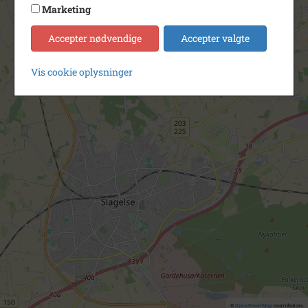
Marketing
Accepter nødvendige
Accepter valgte
Vis cookie oplysninger
©
OpenStreetMap
contributors.