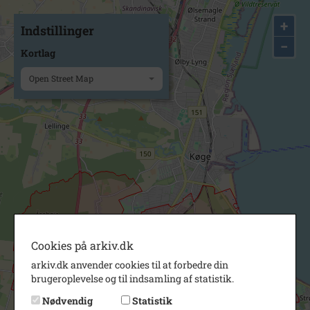
+
Indstillinger
−
Kortlag
Open Street Map
Cookies på arkiv.dk
arkiv.dk anvender cookies til at forbedre din
brugeroplevelse og til indsamling af statistik.
Nødvendig
Statistik