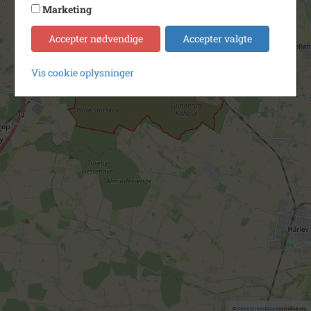
Marketing
Accepter nødvendige
Accepter valgte
Vis cookie oplysninger
©
OpenStreetMap
contributors.