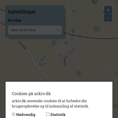
+
Indstillinger
−
Kortlag
Open Street Map
Cookies på arkiv.dk
arkiv.dk anvender cookies til at forbedre din
brugeroplevelse og til indsamling af statistik.
Nødvendig
Statistik