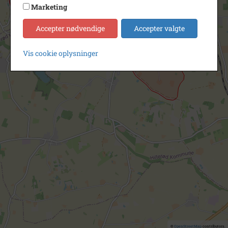
Marketing
Accepter nødvendige
Accepter valgte
Vis cookie oplysninger
©
OpenStreetMap
contributors.