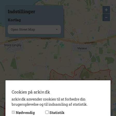
+
Indstillinger
−
Kortlag
Open Street Map
Cookies på arkiv.dk
arkiv.dk anvender cookies til at forbedre din
brugeroplevelse og til indsamling af statistik.
Nødvendig
Statistik