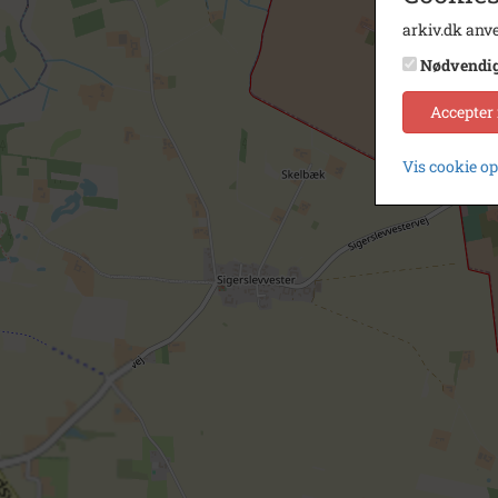
arkiv.dk anve
Nødvendi
Accepter
Vis cookie o