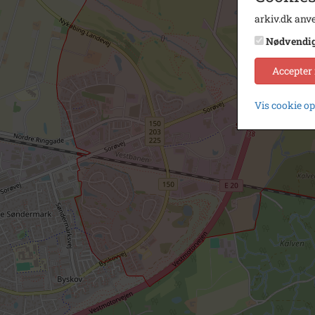
arkiv.dk anve
Nødvendi
Accepter
Vis cookie o