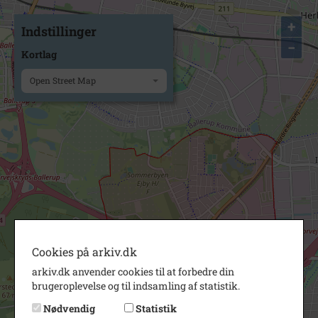
+
Indstillinger
−
Kortlag
Open Street Map
Cookies på arkiv.dk
arkiv.dk anvender cookies til at forbedre din
brugeroplevelse og til indsamling af statistik.
Nødvendig
Statistik