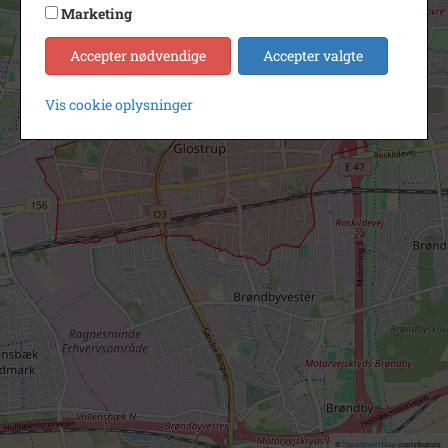
Marketing
Accepter nødvendige
Accepter valgte
Vis cookie oplysninger
©
OpenStreetMap
contributors.