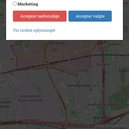
Marketing
Accepter nødvendige
Accepter valgte
Vis cookie oplysninger
©
OpenStreetMap
contributors.