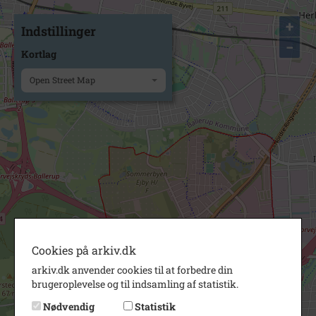
+
Indstillinger
−
Kortlag
Open Street Map
Cookies på arkiv.dk
arkiv.dk anvender cookies til at forbedre din
brugeroplevelse og til indsamling af statistik.
Nødvendig
Statistik