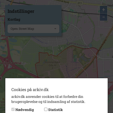
+
Indstillinger
−
Kortlag
Open Street Map
Cookies på arkiv.dk
arkiv.dk anvender cookies til at forbedre din
brugeroplevelse og til indsamling af statistik.
Nødvendig
Statistik