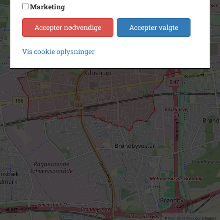
Marketing
Accepter nødvendige
Accepter valgte
Vis cookie oplysninger
©
OpenStreetMap
contributors.