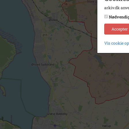
arkiv.dk anve
Nødvendi
Accepter
Vis cookie o