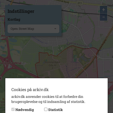
+
Indstillinger
−
Kortlag
Open Street Map
Cookies på arkiv.dk
arkiv.dk anvender cookies til at forbedre din
brugeroplevelse og til indsamling af statistik.
Nødvendig
Statistik