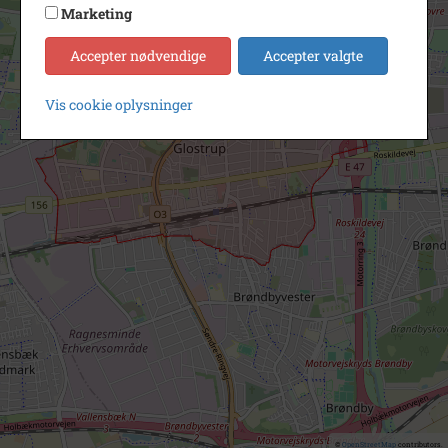
Marketing
Accepter nødvendige
Accepter valgte
Vis cookie oplysninger
©
OpenStreetMap
contributors.