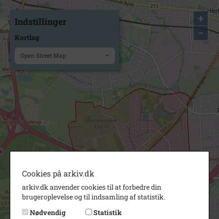
+
Indstillinger
−
Kortlag
Open Street Map
Cookies på arkiv.dk
arkiv.dk anvender cookies til at forbedre din
brugeroplevelse og til indsamling af statistik.
Nødvendig
Statistik