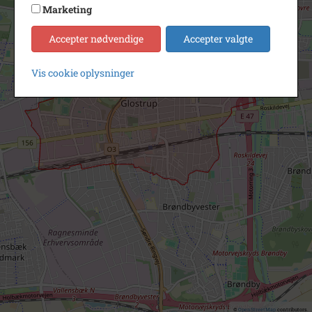
Marketing
Accepter nødvendige
Accepter valgte
Vis cookie oplysninger
©
OpenStreetMap
contributors.