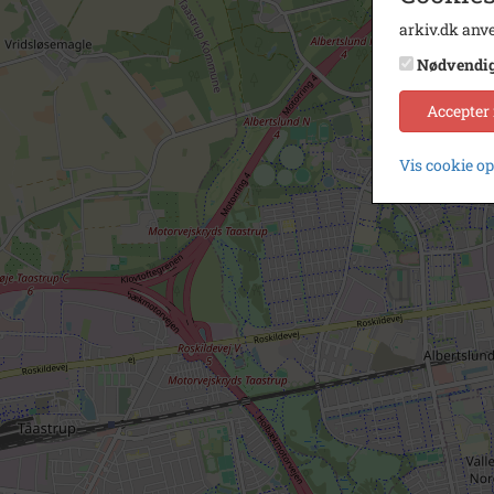
arkiv.dk anve
Nødvendi
Accepter
Vis cookie o