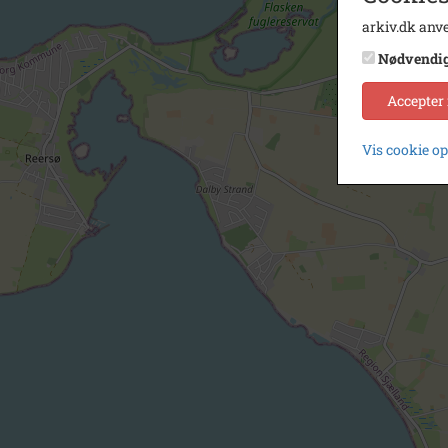
arkiv.dk anve
Nødvendi
Accepter
Vis cookie o