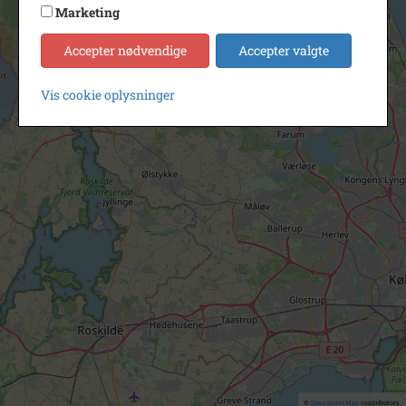
Marketing
Accepter nødvendige
Accepter valgte
Vis cookie oplysninger
©
OpenStreetMap
contributors.