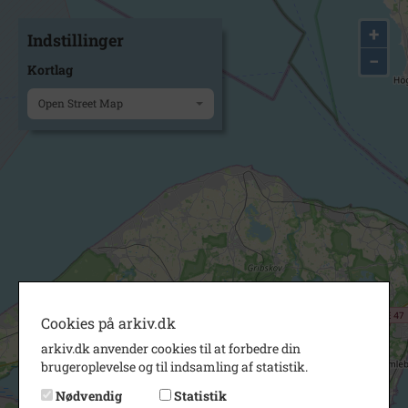
+
Indstillinger
−
Kortlag
Open Street Map
Cookies på arkiv.dk
arkiv.dk anvender cookies til at forbedre din
brugeroplevelse og til indsamling af statistik.
Nødvendig
Statistik