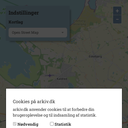
+
Indstillinger
−
Kortlag
Open Street Map
Cookies på arkiv.dk
arkiv.dk anvender cookies til at forbedre din
brugeroplevelse og til indsamling af statistik.
Nødvendig
Statistik