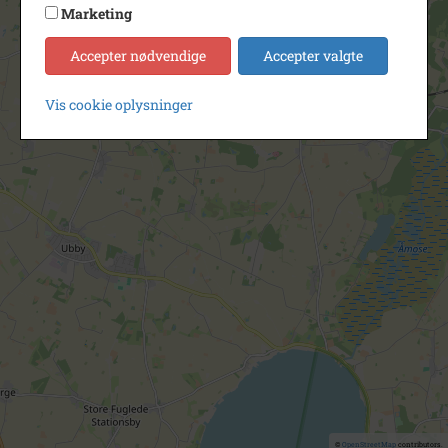
Marketing
Accepter nødvendige
Accepter valgte
Vis cookie oplysninger
©
OpenStreetMap
contributors.