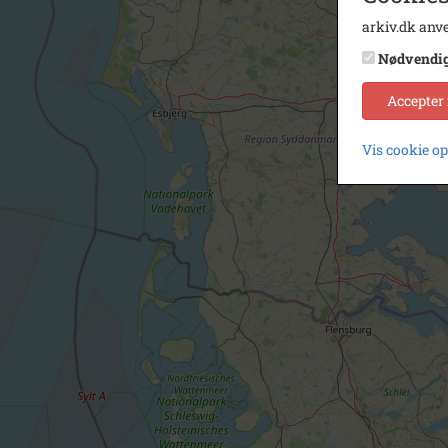
arkiv.dk anve
Nødvendi
Accepter
Vis cookie o