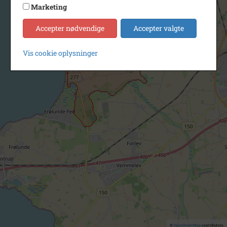
Marketing
Accepter nødvendige
Accepter valgte
Vis cookie oplysninger
©
OpenStreetMap
contributors.