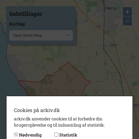
+
Indstillinger
−
Kortlag
Open Street Map
Cookies på arkiv.dk
arkiv.dk anvender cookies til at forbedre din
brugeroplevelse og til indsamling af statistik.
Nødvendig
Statistik