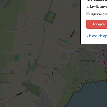
arkiv.dk anve
Nødvendi
Accepter
Vis cookie o