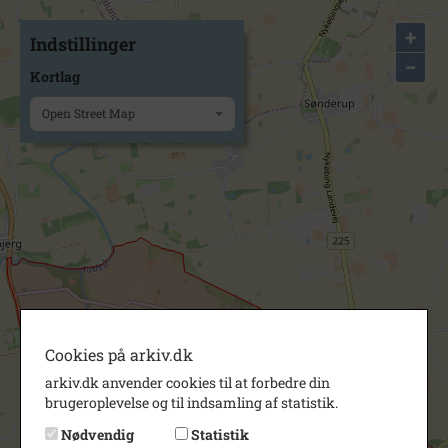
+
Indstillinger
−
Kortlag
Open Street Map
Cookies på arkiv.dk
arkiv.dk anvender cookies til at forbedre din
brugeroplevelse og til indsamling af statistik.
Nødvendig
Statistik