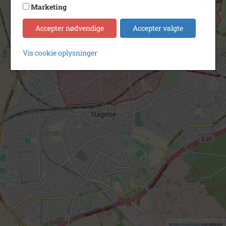
Marketing
Accepter nødvendige
Accepter valgte
Vis cookie oplysninger
©
OpenStreetMap
contributors.