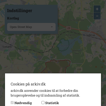
+
Indstillinger
−
Kortlag
Open Street Map
Cookies på arkiv.dk
arkiv.dk anvender cookies til at forbedre din
brugeroplevelse og til indsamling af statistik.
Nødvendig
Statistik