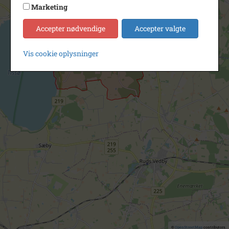
Marketing
Accepter nødvendige
Accepter valgte
Vis cookie oplysninger
©
OpenStreetMap
contributors.