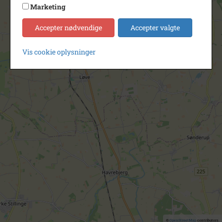
Marketing
Accepter nødvendige
Accepter valgte
Vis cookie oplysninger
©
OpenStreetMap
contributors.