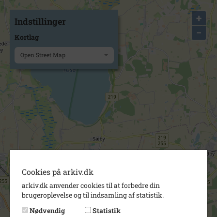
+
Indstillinger
−
Kortlag
Open Street Map
Cookies på arkiv.dk
arkiv.dk anvender cookies til at forbedre din
brugeroplevelse og til indsamling af statistik.
Nødvendig
Statistik