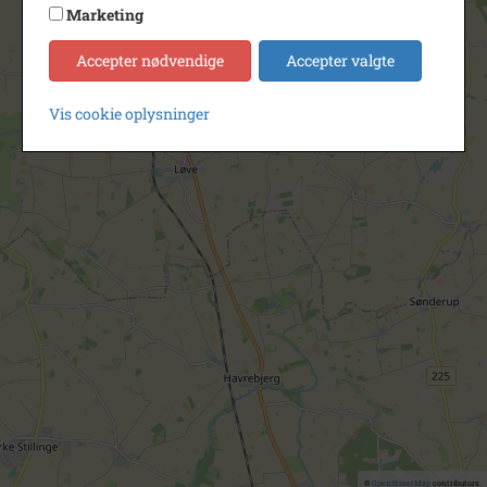
Marketing
Accepter nødvendige
Accepter valgte
Vis cookie oplysninger
©
OpenStreetMap
contributors.