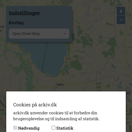
+
Indstillinger
−
Kortlag
Open Street Map
Cookies på arkiv.dk
arkiv.dk anvender cookies til at forbedre din
brugeroplevelse og til indsamling af statistik.
Nødvendig
Statistik