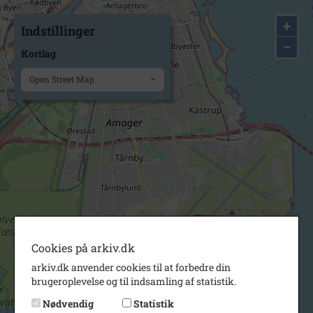
+
Indstillinger
−
Kortlag
Open Street Map
Cookies på arkiv.dk
arkiv.dk anvender cookies til at forbedre din
brugeroplevelse og til indsamling af statistik.
Nødvendig
Statistik