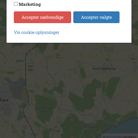
Marketing
Accepter nødvendige
Accepter valgte
Vis cookie oplysninger
©
OpenStreetMap
contributors.