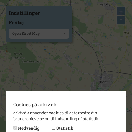
+
Indstillinger
−
Kortlag
Open Street Map
Cookies på arkiv.dk
arkiv.dk anvender cookies til at forbedre din
brugeroplevelse og til indsamling af statistik.
Nødvendig
Statistik