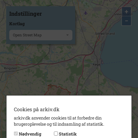
+
Indstillinger
−
Kortlag
Open Street Map
Cookies på arkiv.dk
arkiv.dk anvender cookies til at forbedre din
brugeroplevelse og til indsamling af statistik.
Nødvendig
Statistik