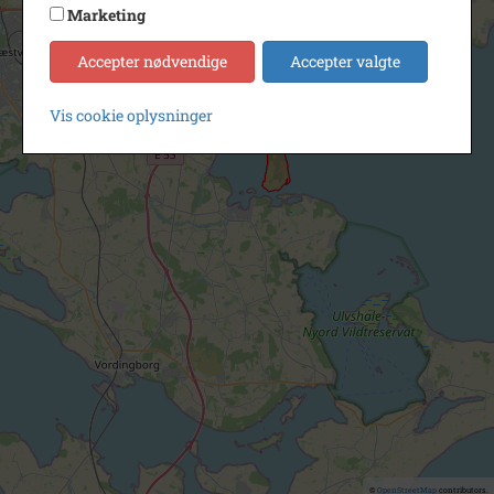
Marketing
Accepter nødvendige
Accepter valgte
Vis cookie oplysninger
©
OpenStreetMap
contributors.