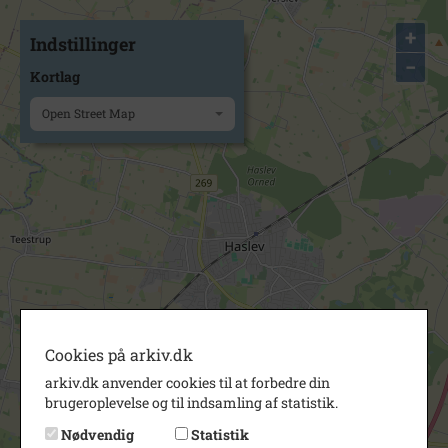
+
Indstillinger
−
Kortlag
Open Street Map
Cookies på arkiv.dk
arkiv.dk anvender cookies til at forbedre din
brugeroplevelse og til indsamling af statistik.
Nødvendig
Statistik