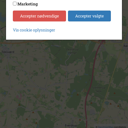
Marketing
Accepter nødvendige
Accepter valgte
Vis cookie oplysninger
©
OpenStreetMap
contributors.