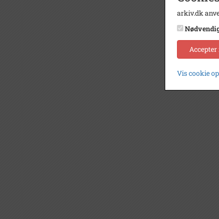
arkiv.dk anve
Nødvendi
Accepter
Vis cookie o