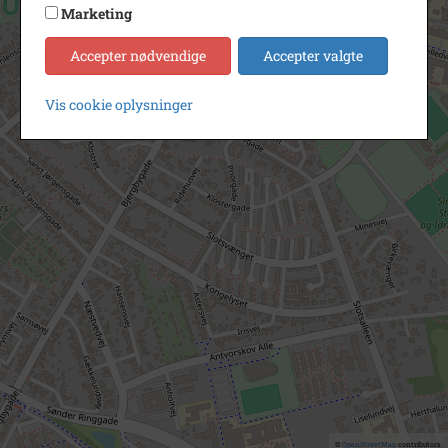
Marketing
Accepter nødvendige
Accepter valgte
Vis cookie oplysninger
©
OpenStreetMap
contributors.