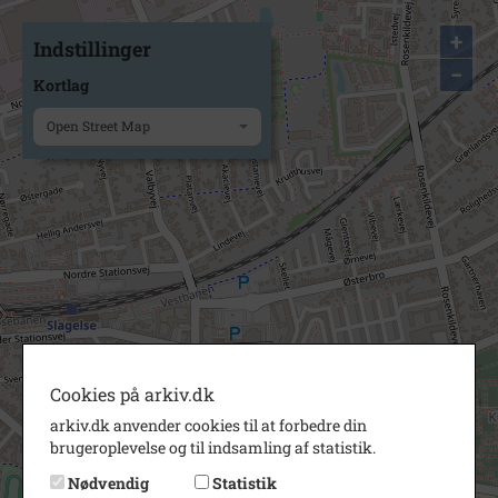
+
Indstillinger
−
Kortlag
Open Street Map
Cookies på arkiv.dk
arkiv.dk anvender cookies til at forbedre din
brugeroplevelse og til indsamling af statistik.
Nødvendig
Statistik