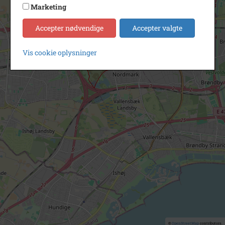
Marketing
Accepter nødvendige
Accepter valgte
Vis cookie oplysninger
©
OpenStreetMap
contributors.