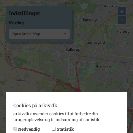
+
Indstillinger
−
Kortlag
Open Street Map
Cookies på arkiv.dk
arkiv.dk anvender cookies til at forbedre din
brugeroplevelse og til indsamling af statistik.
Nødvendig
Statistik