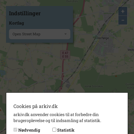
+
Indstillinger
−
Kortlag
Open Street Map
Cookies på arkiv.dk
arkiv.dk anvender cookies til at forbedre din
brugeroplevelse og til indsamling af statistik.
Nødvendig
Statistik