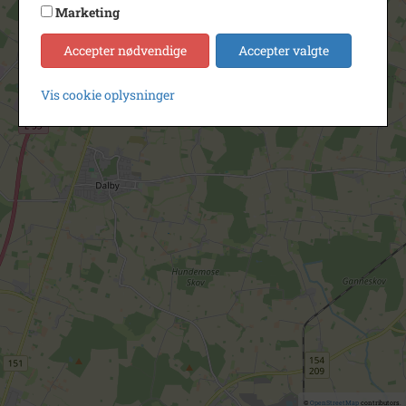
Marketing
Accepter nødvendige
Accepter valgte
Vis cookie oplysninger
©
OpenStreetMap
contributors.