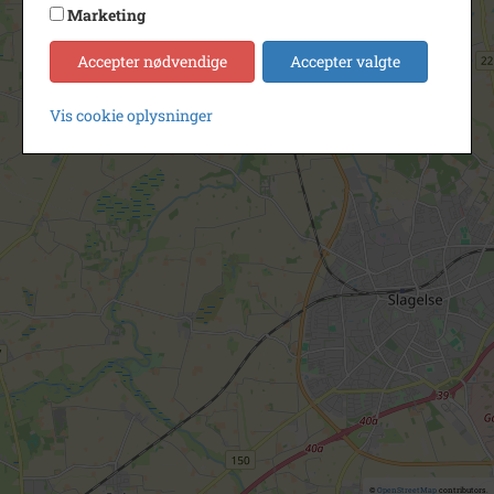
Marketing
Accepter nødvendige
Accepter valgte
Vis cookie oplysninger
©
OpenStreetMap
contributors.