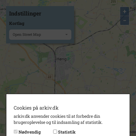
+
Indstillinger
−
Kortlag
Open Street Map
Cookies på arkiv.dk
arkiv.dk anvender cookies til at forbedre din
brugeroplevelse og til indsamling af statistik.
Nødvendig
Statistik