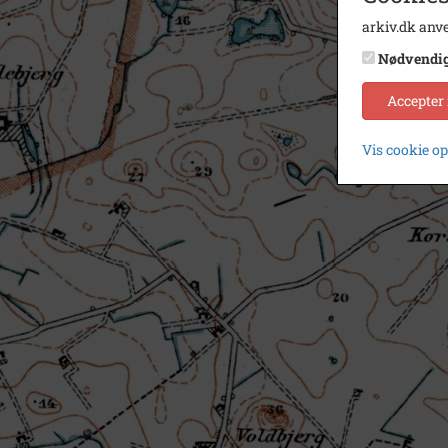
arkiv.dk anve
Nødvendi
Accepter
Vis cookie o