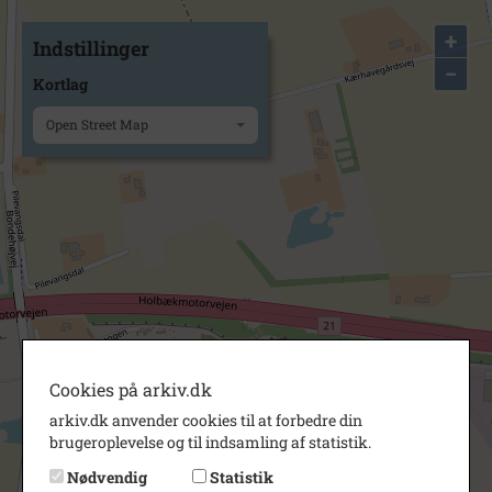
+
Indstillinger
−
Kortlag
Open Street Map
Cookies på arkiv.dk
arkiv.dk anvender cookies til at forbedre din
brugeroplevelse og til indsamling af statistik.
Nødvendig
Statistik