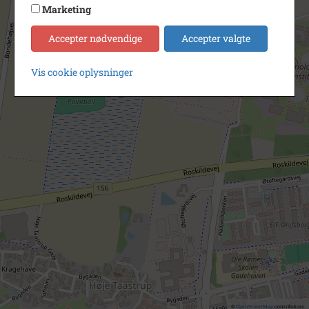
Marketing
Accepter nødvendige
Accepter valgte
Vis cookie oplysninger
©
OpenStreetMap
contributors.