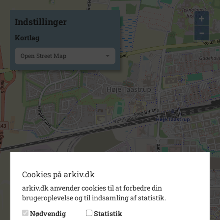
+
Indstillinger
−
Kortlag
Open Street Map
Cookies på arkiv.dk
arkiv.dk anvender cookies til at forbedre din
brugeroplevelse og til indsamling af statistik.
Nødvendig
Statistik