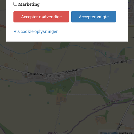
Marketing
Accepter nødvendige
Accepter valgte
Vis cookie oplysninger
©
OpenStreetMap
contributors.