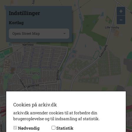
+
Indstillinger
−
Kortlag
Open Street Map
Cookies på arkiv.dk
arkiv.dk anvender cookies til at forbedre din
brugeroplevelse og til indsamling af statistik.
Nødvendig
Statistik