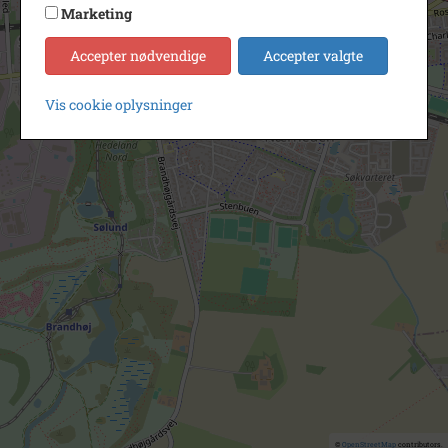
Marketing
Accepter nødvendige
Accepter valgte
Vis cookie oplysninger
©
OpenStreetMap
contributors.